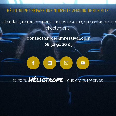
HÉLIOTROPE PRÉPARE UNE NOUVELLE VERSION DE SON SITE.
 attendant, retrouvez-nous sur nos réseaux, ou contactez-n
directement :
contact@nicefilmfestival.com
06 52 91 26 05
Héliotrope
© 2026
. Tous droits réservés