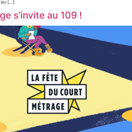
 au […]
e s’invite au 109 !