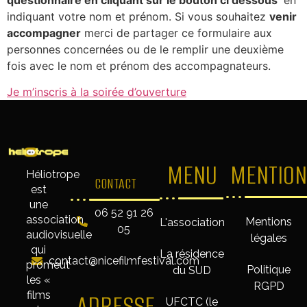
questionnaire en cliquant sur le bouton ci dessous
en
indiquant votre nom et prénom. Si vous souhaitez
venir
accompagner
merci de partager ce formulaire aux
personnes concernées ou de le remplir une deuxième
fois avec le nom et prénom des accompagnateurs.
Je m’inscris à la soirée d’ouverture
MENU
MENTION
Héliotrope
CONTACT
est
une
06 52 91 26
association
Mentions
L'association
05
audiovisuelle
légales
qui
La résidence
contact@nicefilmfestival.com
promeut
Politique
du SUD
les «
RGPD
films
ADRESSE
UFCTC (le