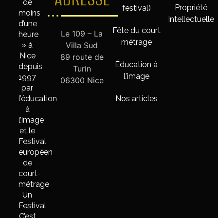
de
Propriété
festival)
moins
Intellectuelle
d’une
Fête du court
Le 109 – La
heure
métrage
» à
Villa Sud
Nice
89 route de
Éducation à
depuis
Turin
l'image
1997
06300 Nice
par
l’éducation
Nos articles
à
l’image
et le
Festival
européen
de
court-
métrage
Un
Festival
C’est