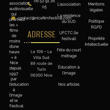
06 52 91 26
association
Mentions
L'association
05
audiovisuelle
légales
qui
La résidence
contact@nicefilmfestival.com
promeut
Politique
du SUD
les «
RGPD
films
ADRESSE
UFCTC (le
de
Propriété
festival)
moins
Intellectuelle
d’une
Fête du court
Le 109 – La
heure
métrage
» à
Villa Sud
Nice
89 route de
Éducation à
depuis
Turin
l'image
1997
06300 Nice
par
l’éducation
Nos articles
à
l’image
et le
Festival