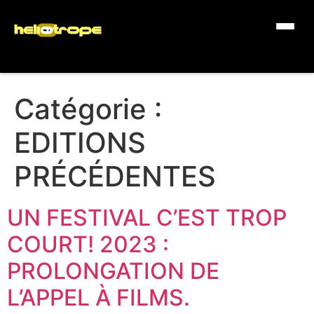
Catégorie :
EDITIONS
PRÉCÉDENTES
UN FESTIVAL C’EST TROP
COURT! 2023 :
PROLONGATION DE
L’APPEL À FILMS.