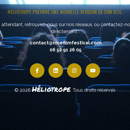
HÉLIOTROPE PRÉPARE UNE NOUVELLE VERSION DE SON SITE.
 attendant, retrouvez-nous sur nos réseaux, ou contactez-n
directement :
contact@nicefilmfestival.com
06 52 91 26 05
Héliotrope
© 2026
. Tous droits réservés