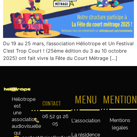
Du 19 au 25 mars, l’association Héliotrope et Un Festival
C’est Trop Court ! (25ème édition du 3 au 10 octobre
2025) ont fait vivre la Fête du Court Métrage […]
MENU
MENTION
Héliotrope
CONTACT
est
une
06 52 91 26
association
Mentions
L'association
05
audiovisuelle
légales
qui
La résidence