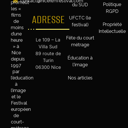
contact@nicefilmfestival.com
promeut
Politique
du SUD
les «
RGPD
films
ADRESSE
UFCTC (le
de
Propriété
festival)
moins
Intellectuelle
d’une
Fête du court
Le 109 – La
heure
métrage
» à
Villa Sud
Nice
89 route de
Éducation à
depuis
Turin
l'image
1997
06300 Nice
par
l’éducation
Nos articles
à
l’image
et le
Festival
européen
de
court-