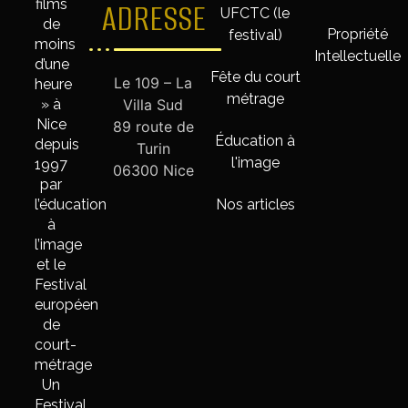
films
ADRESSE
UFCTC (le
de
Propriété
festival)
moins
Intellectuelle
d’une
Fête du court
Le 109 – La
heure
métrage
» à
Villa Sud
Nice
89 route de
Éducation à
depuis
Turin
l'image
1997
06300 Nice
par
l’éducation
Nos articles
à
l’image
et le
Festival
européen
de
court-
métrage
Un
Festival