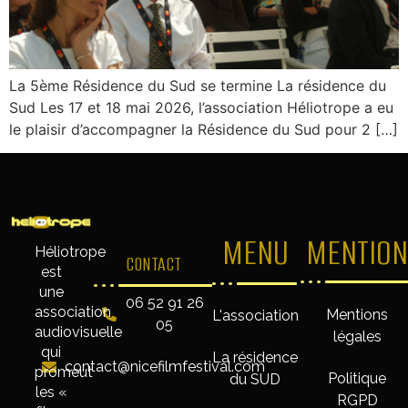
La 5ème Résidence du Sud se termine La résidence du
Sud Les 17 et 18 mai 2026, l’association Héliotrope a eu
le plaisir d’accompagner la Résidence du Sud pour 2 […]
MENU
MENTION
Héliotrope
CONTACT
est
une
06 52 91 26
association
Mentions
L'association
05
audiovisuelle
légales
qui
La résidence
contact@nicefilmfestival.com
promeut
Politique
du SUD
les «
RGPD