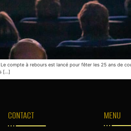
compte à rebours est lancé pour fêter les 25 ans de cou
s […]
CONTACT
MENU