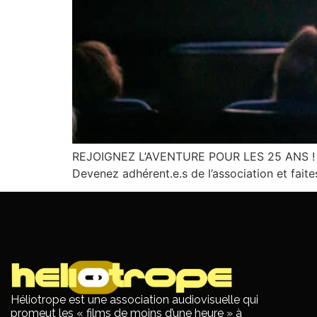
REJOIGNEZ L’AVENTURE POUR LES 25 ANS ! Le 
Devenez adhérent.e.s de l’association et faite
Héliotrope est une association audiovisuelle qui
promeut les « films de moins d’une heure » à