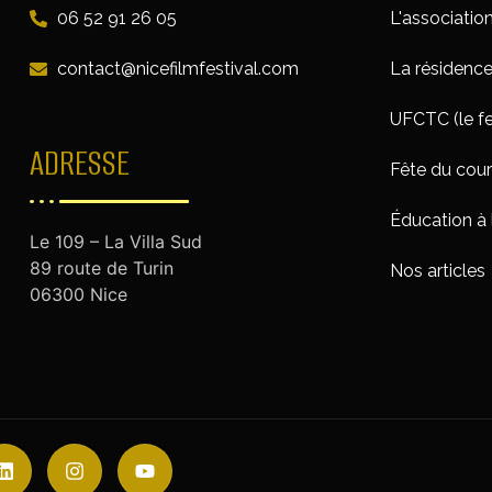
06 52 91 26 05
L'associatio
contact@nicefilmfestival.com
La résidenc
UFCTC (le fe
ADRESSE
Fête du cou
Éducation à 
Le 109 – La Villa Sud
89 route de Turin
Nos articles
06300 Nice