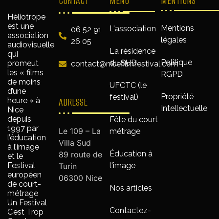
CONTACT
MENU
MENTIONS
Héliotrope
est une
Mentions
L'association
06 52 91
association
légales
26 05
audiovisuelle
La résidence
qui
Politique
du SUD
promeut
contact@nicefilmfestival.com
les « films
RGPD
de moins
UFCTC (le
d’une
Propriété
festival)
ADRESSE
heure » à
Intellectuelle
Nice
depuis
Fête du court
1997 par
Le 109 – La
métrage
l’éducation
Villa Sud
à l’image
Éducation à
89 route de
et le
Festival
l'image
Turin
européen
06300 Nice
de court-
Nos articles
métrage
Un Festival
Contactez-
C’est Trop