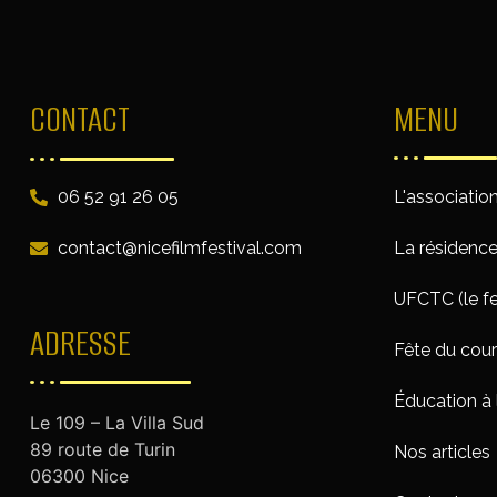
CONTACT
MENU
06 52 91 26 05
L'associatio
contact@nicefilmfestival.com
La résidenc
UFCTC (le fe
ADRESSE
Fête du cou
Éducation à 
Le 109 – La Villa Sud
89 route de Turin
Nos articles
06300 Nice