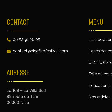
CONTACT
MENU
06 52 91 26 05
L'associatio
contact@nicefilmfestival.com
La résidenc
UFCTC (le fe
ADRESSE
Fête du cou
Éducation à 
Le 109 – La Villa Sud
89 route de Turin
Nos articles
06300 Nice