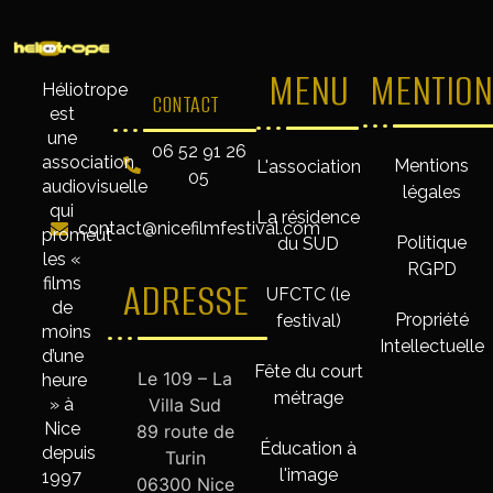
MENU
MENTION
Héliotrope
CONTACT
est
une
06 52 91 26
association
Mentions
L'association
05
audiovisuelle
légales
qui
La résidence
contact@nicefilmfestival.com
promeut
Politique
du SUD
les «
RGPD
films
ADRESSE
UFCTC (le
de
Propriété
festival)
moins
Intellectuelle
d’une
Fête du court
Le 109 – La
heure
métrage
» à
Villa Sud
Nice
89 route de
Éducation à
depuis
Turin
l'image
1997
06300 Nice