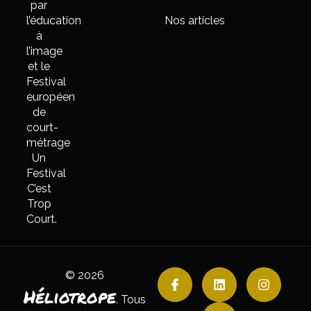
par
l’éducation
Nos articles
à
l’image
et le
Festival
européen
de
court-
métrage
Un
Festival
C’est
Trop
Court.
© 2026
Héliotrope
. Tous