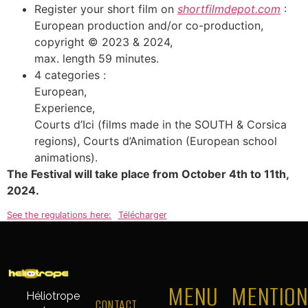
Register your short film on
shortfilmdepot.com
:
European production and/or co-production,
copyright © 2023 & 2024,
max. length 59 minutes.
4 categories :
European,
Experience,
Courts d’Ici (films made in the SOUTH & Corsica
regions), Courts d’Animation (European school
animations).
The Festival will take place from October 4th to 11th,
2024.
See the regulations here:
Télécharger
MENU
MENTION
Héliotrope
CONTACT