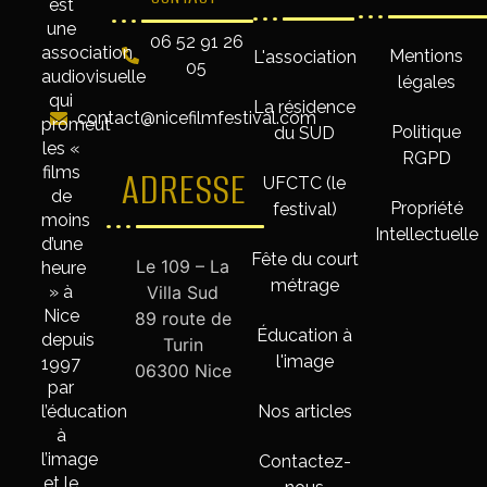
est
une
06 52 91 26
association
Mentions
L'association
05
audiovisuelle
légales
qui
La résidence
contact@nicefilmfestival.com
promeut
Politique
du SUD
les «
RGPD
films
ADRESSE
UFCTC (le
de
Propriété
festival)
moins
Intellectuelle
d’une
Fête du court
Le 109 – La
heure
métrage
» à
Villa Sud
Nice
89 route de
Éducation à
depuis
Turin
l'image
1997
06300 Nice
par
l’éducation
Nos articles
à
l’image
Contactez-
et le