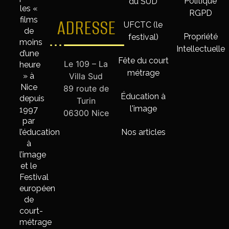
Politique
du SUD
les «
RGPD
films
ADRESSE
UFCTC (le
de
Propriété
festival)
moins
Intellectuelle
d’une
Fête du court
Le 109 – La
heure
métrage
» à
Villa Sud
Nice
89 route de
Éducation à
depuis
Turin
l'image
1997
06300 Nice
par
l’éducation
Nos articles
à
l’image
et le
Festival
européen
de
court-
métrage