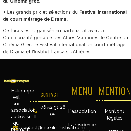
du Cinéma grec
.
• Les grands prix et sélections du
Festival international
de court métrage de Drama.
Ce focus est organisée en partenariat avec la
Communauté grecque des Alpes Maritimes, le Centre du
Cinéma Grec, le Festival international de court métrage
de Drama et l’Institut français d’Athènes.
MENU
MENTION
Héliotrope
CONTACT
est
une
06 52 91 26
association
Mentions
L'association
05
audiovisuelle
légales
qui
La résidence
contact@nicefilmfestival.com
promeut