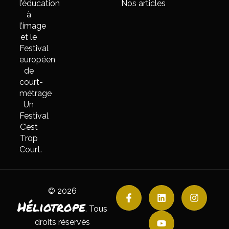
l’éducation
Nos articles
à
l’image
et le
Festival
européen
de
court-
métrage
Un
Festival
C’est
Trop
Court.
© 2026
Héliotrope
. Tous
droits réservés