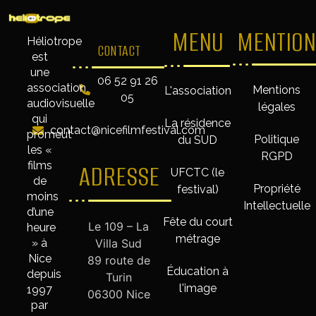
MENU
MENTION
Héliotrope
CONTACT
est
une
06 52 91 26
association
Mentions
L'association
05
audiovisuelle
légales
qui
La résidence
contact@nicefilmfestival.com
promeut
Politique
du SUD
les «
RGPD
films
ADRESSE
UFCTC (le
de
Propriété
festival)
moins
Intellectuelle
d’une
Fête du court
Le 109 – La
heure
métrage
» à
Villa Sud
Nice
89 route de
Éducation à
depuis
Turin
l'image
1997
06300 Nice
par