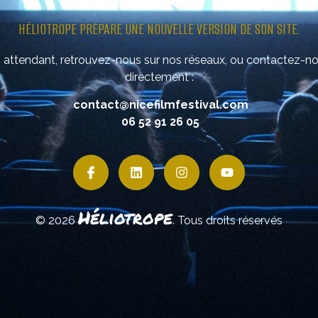
HÉLIOTROPE PRÉPARE UNE NOUVELLE VERSION DE SON SITE.
 attendant, retrouvez-nous sur nos réseaux, ou contactez-n
directement :
contact@nicefilmfestival.com
06 52 91 26 05
Héliotrope
© 2026
. Tous droits réservés