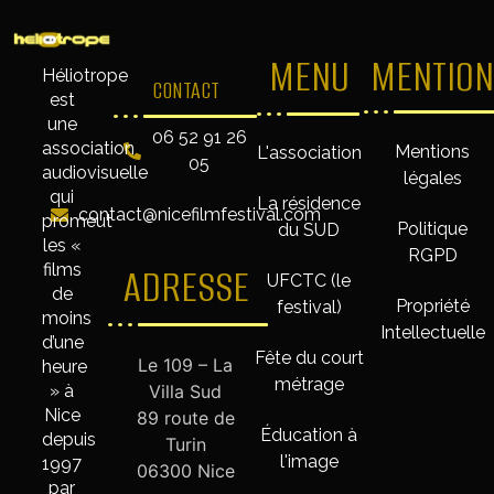
MENU
MENTION
Héliotrope
CONTACT
est
une
06 52 91 26
association
Mentions
L'association
05
audiovisuelle
légales
qui
La résidence
contact@nicefilmfestival.com
promeut
Politique
du SUD
les «
RGPD
films
ADRESSE
UFCTC (le
de
Propriété
festival)
moins
Intellectuelle
d’une
Fête du court
Le 109 – La
heure
métrage
» à
Villa Sud
Nice
89 route de
Éducation à
depuis
Turin
l'image
1997
06300 Nice
par