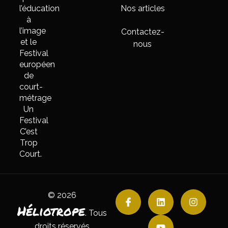
l’éducation
Nos articles
à
l’image
Contactez-
et le
nous
Festival
européen
de
court-
métrage
Un
Festival
C’est
Trop
Court.
© 2026
Héliotrope
. Tous
droits réservés